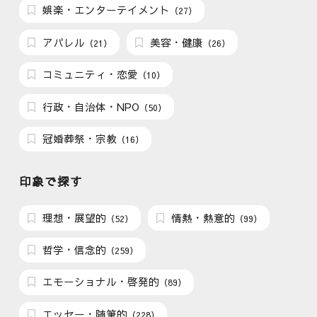
娯楽・エンターテイメント
（27）
アパレル
美容・健康
（21）
（26）
コミュニティ・恋愛
（10）
行政・自治体・NPO
（50）
冠婚葬祭・宗教
（16）
印象で探す
理想・展望的
情熱・熱意的
（52）
（99）
哲学・信念的
（259）
エモーショナル・啓発的
（89）
エッセー・随筆的
（228）