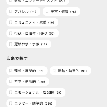
娯楽・エンターテイメント
（27）
アパレル
美容・健康
（21）
（26）
コミュニティ・恋愛
（10）
行政・自治体・NPO
（50）
冠婚葬祭・宗教
（16）
印象で探す
理想・展望的
情熱・熱意的
（52）
（99）
哲学・信念的
（259）
エモーショナル・啓発的
（89）
エッセー・随筆的
（228）