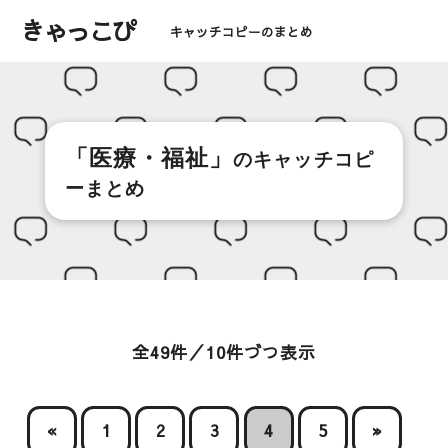
きゃっこぴ
キャッチコピーのまとめ
「医療・福祉」
のキャッチコピ
ーまとめ
全49件／10件づつ表示
«
1
2
3
4
5
»