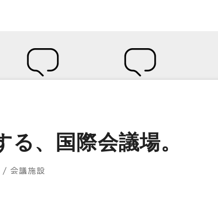
する、国際会議場。
館
/ 会議施設