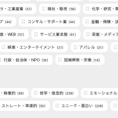
ラ・工業産業
商社・販売
化学・研究・
（57）
（50）
ブ
コンサル・サポート業
金融・保険・
（44）
（44）
信・WEB
サービス業全般
芸能・メディ
（57）
（41）
娯楽・エンターテイメント
アパレル
（27）
（21）
行政・自治体・NPO
冠婚葬祭・宗教
（50）
（16）
・熱意的
哲学・信念的
エモーショナル
（99）
（259）
ストレート・率直的
ユニーク・面白い
（93）
（228）