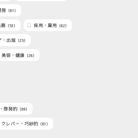
開発
（61）
法務
採用・雇用
（53）
（62）
ア・出版
（25）
美容・健康
（26）
・啓発的
（89）
クレバー・巧妙的
（81）