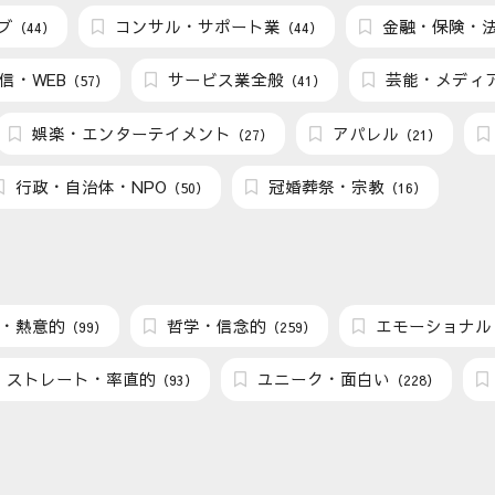
ブ
コンサル・サポート業
金融・保険・
（44）
（44）
信・WEB
サービス業全般
芸能・メディ
（57）
（41）
娯楽・エンターテイメント
アパレル
（27）
（21）
行政・自治体・NPO
冠婚葬祭・宗教
（50）
（16）
・熱意的
哲学・信念的
エモーショナル
（99）
（259）
ストレート・率直的
ユニーク・面白い
（93）
（228）