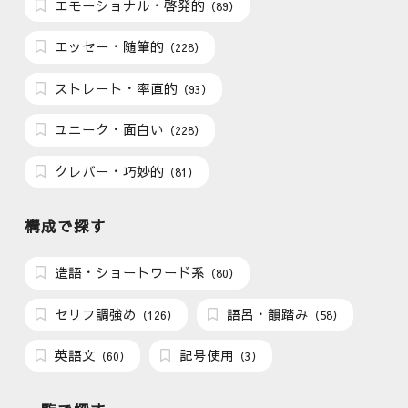
エモーショナル・啓発的
（89）
エッセー・随筆的
（228）
ストレート・率直的
（93）
ユニーク・面白い
（228）
クレバー・巧妙的
（81）
構成で探す
造語・ショートワード系
（80）
セリフ調強め
語呂・韻踏み
（126）
（58）
英語文
記号使用
（60）
（3）