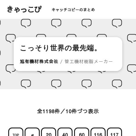
きゃっこぴ
キャッチコピーのまとめ
こっそり世界の最先端。
旭有機材株式会社
/ 管工機材樹脂メーカー
全1198件／10件づつ表示
«
20
40
60
116
117
TOP