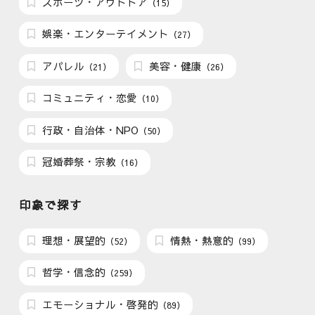
スポーツ・アウトドア
（15）
娯楽・エンターテイメント
（27）
アパレル
美容・健康
（21）
（26）
コミュニティ・恋愛
（10）
行政・自治体・NPO
（50）
冠婚葬祭・宗教
（16）
印象で探す
理想・展望的
情熱・熱意的
（52）
（99）
哲学・信念的
（259）
エモーショナル・啓発的
（89）