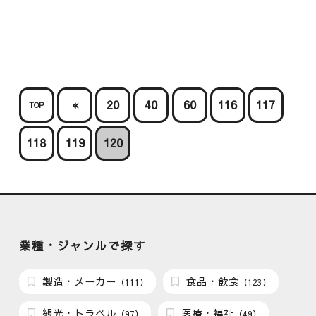
«
20
40
60
116
117
TOP
118
119
120
業種・ジャンルで探す
製造・メーカー
食品・飲食
（111）
（123）
観光・トラベル
医療・福祉
（97）
（49）