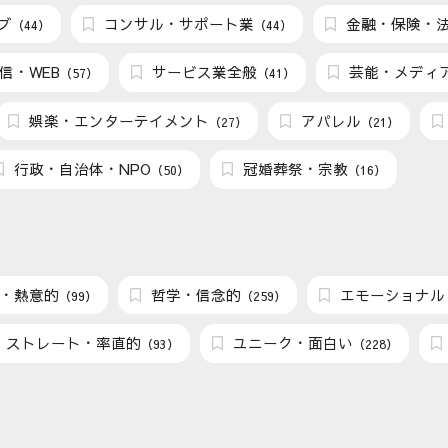
ブ
コンサル・サポート業
金融・保険・
（44）
（44）
信・WEB
サービス業全般
芸能・メディ
（57）
（41）
娯楽・エンターテイメント
アパレル
（27）
（21）
行政・自治体・NPO
冠婚葬祭・宗教
（50）
（16）
・熱意的
哲学・信念的
エモーショナル
（99）
（259）
ストレート・率直的
ユニーク・面白い
（93）
（228）