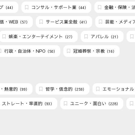
ブ
コンサル・サポート業
金融・保険・
（44）
（44）
信・WEB
サービス業全般
芸能・メディ
（57）
（41）
娯楽・エンターテイメント
アパレル
（27）
（21）
行政・自治体・NPO
冠婚葬祭・宗教
（50）
（16）
・熱意的
哲学・信念的
エモーショナル
（99）
（259）
ストレート・率直的
ユニーク・面白い
（93）
（228）