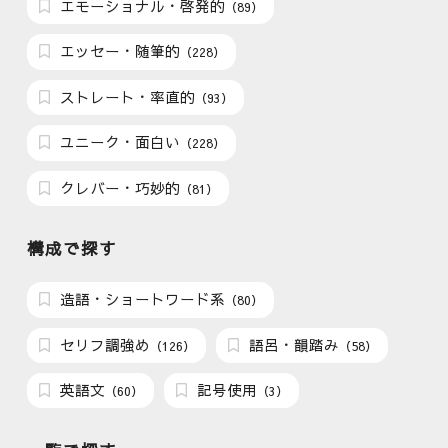
エモーショナル・啓発的
（89）
エッセー・随筆的
（228）
ストレート・率直的
（93）
ユニーク・面白い
（228）
クレバー・巧妙的
（81）
構成で探す
造語・ショートワード系
（80）
セリフ調強め
語呂・韻踏み
（126）
（58）
英語文
記号使用
（60）
（3）