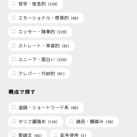
哲学・信念的
（259）
エモーショナル・啓発的
（89）
エッセー・随筆的
（228）
ストレート・率直的
（93）
ユニーク・面白い
（228）
クレバー・巧妙的
（81）
構成で探す
造語・ショートワード系
（80）
セリフ調強め
語呂・韻踏み
（126）
（58）
英語文
記号使用
（60）
（3）