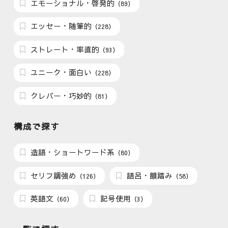
エモーショナル・啓発的
（89）
エッセー・随筆的
（228）
ストレート・率直的
（93）
ユニーク・面白い
（228）
クレバー・巧妙的
（81）
構成で探す
造語・ショートワード系
（80）
セリフ調強め
語呂・韻踏み
（126）
（58）
英語文
記号使用
（60）
（3）