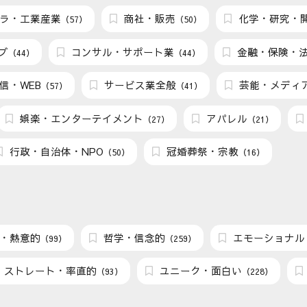
ラ・工業産業
商社・販売
化学・研究・
（57）
（50）
ブ
コンサル・サポート業
金融・保険・
（44）
（44）
信・WEB
サービス業全般
芸能・メディ
（57）
（41）
娯楽・エンターテイメント
アパレル
（27）
（21）
行政・自治体・NPO
冠婚葬祭・宗教
（50）
（16）
・熱意的
哲学・信念的
エモーショナル
（99）
（259）
ストレート・率直的
ユニーク・面白い
（93）
（228）