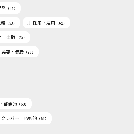
開発
（61）
法務
採用・雇用
（53）
（62）
ア・出版
（25）
美容・健康
（26）
・啓発的
（89）
クレバー・巧妙的
（81）