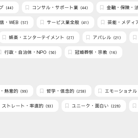
ブ
コンサル・サポート業
金融・保険・
（44）
（44）
信・WEB
サービス業全般
芸能・メディ
（57）
（41）
娯楽・エンターテイメント
アパレル
（27）
（21）
行政・自治体・NPO
冠婚葬祭・宗教
（50）
（16）
・熱意的
哲学・信念的
エモーショナル
（99）
（259）
ストレート・率直的
ユニーク・面白い
（93）
（228）