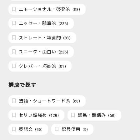
エモーショナル・啓発的
（89）
エッセー・随筆的
（228）
ストレート・率直的
（93）
ユニーク・面白い
（228）
クレバー・巧妙的
（81）
構成で探す
造語・ショートワード系
（80）
セリフ調強め
語呂・韻踏み
（126）
（58）
英語文
記号使用
（60）
（3）