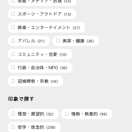
芸能・メディア・出版
（25）
スポーツ・アウトドア
（15）
娯楽・エンターテイメント
（27）
アパレル
美容・健康
（21）
（26）
コミュニティ・恋愛
（10）
行政・自治体・NPO
（50）
冠婚葬祭・宗教
（16）
印象で探す
理想・展望的
情熱・熱意的
（52）
（99）
哲学・信念的
（259）