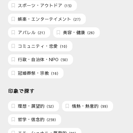
スポーツ・アウトドア
（15）
娯楽・エンターテイメント
（27）
アパレル
美容・健康
（21）
（26）
コミュニティ・恋愛
（10）
行政・自治体・NPO
（50）
冠婚葬祭・宗教
（16）
印象で探す
理想・展望的
情熱・熱意的
（52）
（99）
哲学・信念的
（259）
エモーショナル・啓発的