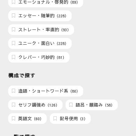
エモーショナル・啓発的
（89）
エッセー・随筆的
（228）
ストレート・率直的
（93）
ユニーク・面白い
（228）
クレバー・巧妙的
（81）
構成で探す
造語・ショートワード系
（80）
セリフ調強め
語呂・韻踏み
（126）
（58）
英語文
記号使用
（60）
（3）