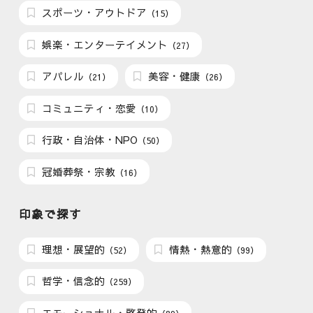
スポーツ・アウトドア
（15）
娯楽・エンターテイメント
（27）
アパレル
美容・健康
（21）
（26）
コミュニティ・恋愛
（10）
行政・自治体・NPO
（50）
冠婚葬祭・宗教
（16）
印象で探す
理想・展望的
情熱・熱意的
（52）
（99）
哲学・信念的
（259）
エモーショナル・啓発的