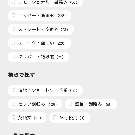
エモーショナル・啓発的
（89）
エッセー・随筆的
（228）
ストレート・率直的
（93）
ユニーク・面白い
（228）
クレバー・巧妙的
（81）
構成で探す
造語・ショートワード系
（80）
セリフ調強め
語呂・韻踏み
（126）
（58）
英語文
記号使用
（60）
（3）