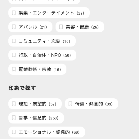
娯楽・エンターテイメント
（27）
アパレル
美容・健康
（21）
（26）
コミュニティ・恋愛
（10）
行政・自治体・NPO
（50）
冠婚葬祭・宗教
（16）
印象で探す
理想・展望的
情熱・熱意的
（52）
（99）
哲学・信念的
（259）
エモーショナル・啓発的
（89）