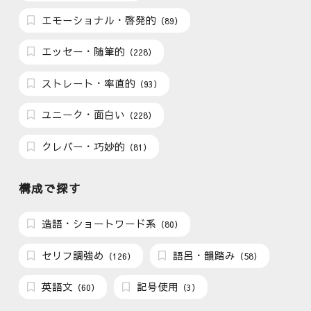
エモーショナル・啓発的
（89）
エッセー・随筆的
（228）
ストレート・率直的
（93）
ユニーク・面白い
（228）
クレバー・巧妙的
（81）
構成で探す
造語・ショートワード系
（80）
セリフ調強め
語呂・韻踏み
（126）
（58）
英語文
記号使用
（60）
（3）