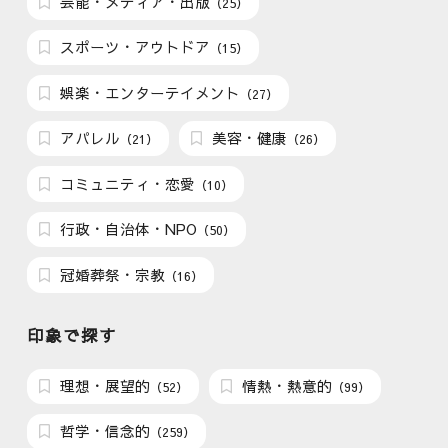
芸能・メディア・出版
（25）
スポーツ・アウトドア
（15）
娯楽・エンターテイメント
（27）
アパレル
美容・健康
（21）
（26）
コミュニティ・恋愛
（10）
行政・自治体・NPO
（50）
冠婚葬祭・宗教
（16）
印象で探す
理想・展望的
情熱・熱意的
（52）
（99）
哲学・信念的
（259）