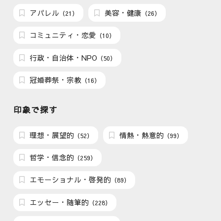
アパレル
美容・健康
（21）
（26）
コミュニティ・恋愛
（10）
行政・自治体・NPO
（50）
冠婚葬祭・宗教
（16）
印象で探す
理想・展望的
情熱・熱意的
（52）
（99）
哲学・信念的
（259）
エモーショナル・啓発的
（89）
エッセー・随筆的
（228）