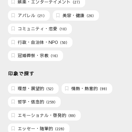
娯楽・エンターテイメント
（27）
アパレル
美容・健康
（21）
（26）
コミュニティ・恋愛
（10）
行政・自治体・NPO
（50）
冠婚葬祭・宗教
（16）
印象で探す
理想・展望的
情熱・熱意的
（52）
（99）
哲学・信念的
（259）
エモーショナル・啓発的
（89）
エッセー・随筆的
（228）