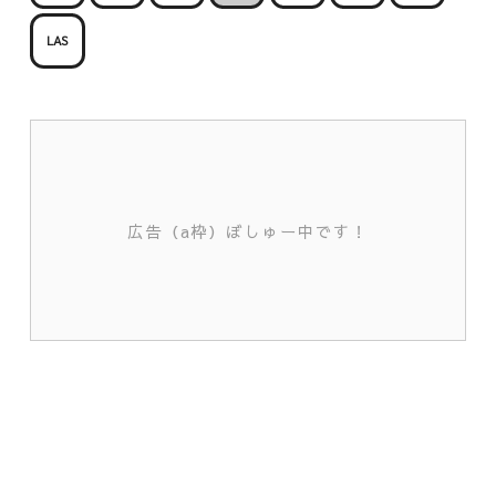
LAS
広告（a枠）ぼしゅー中です！