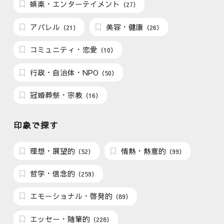
娯楽・エンターテイメント
（27）
アパレル
美容・健康
（21）
（26）
コミュニティ・恋愛
（10）
行政・自治体・NPO
（50）
冠婚葬祭・宗教
（16）
印象で探す
理想・展望的
情熱・熱意的
（52）
（99）
哲学・信念的
（259）
エモーショナル・啓発的
（89）
エッセー・随筆的
（228）