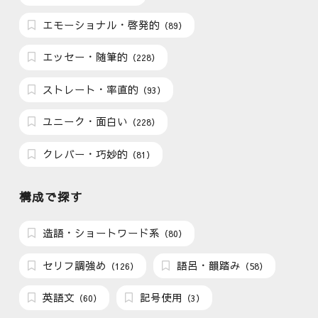
エモーショナル・啓発的
（89）
エッセー・随筆的
（228）
ストレート・率直的
（93）
ユニーク・面白い
（228）
クレバー・巧妙的
（81）
構成で探す
造語・ショートワード系
（80）
セリフ調強め
語呂・韻踏み
（126）
（58）
英語文
記号使用
（60）
（3）