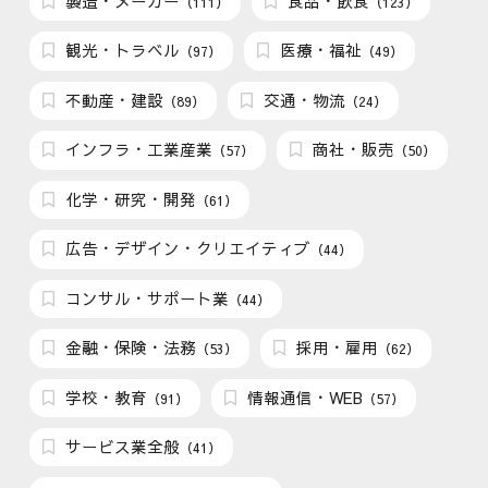
製造・メーカー
食品・飲食
（111）
（123）
観光・トラベル
医療・福祉
（97）
（49）
不動産・建設
交通・物流
（89）
（24）
インフラ・工業産業
商社・販売
（57）
（50）
化学・研究・開発
（61）
広告・デザイン・クリエイティブ
（44）
コンサル・サポート業
（44）
金融・保険・法務
採用・雇用
（53）
（62）
学校・教育
情報通信・WEB
（91）
（57）
サービス業全般
（41）