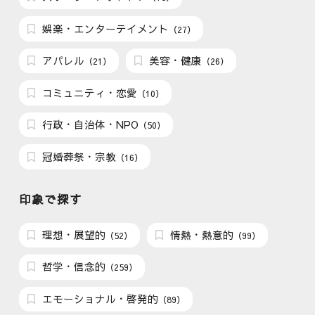
娯楽・エンターテイメント
（27）
アパレル
美容・健康
（21）
（26）
コミュニティ・恋愛
（10）
行政・自治体・NPO
（50）
冠婚葬祭・宗教
（16）
印象で探す
理想・展望的
情熱・熱意的
（52）
（99）
哲学・信念的
（259）
エモーショナル・啓発的
（89）